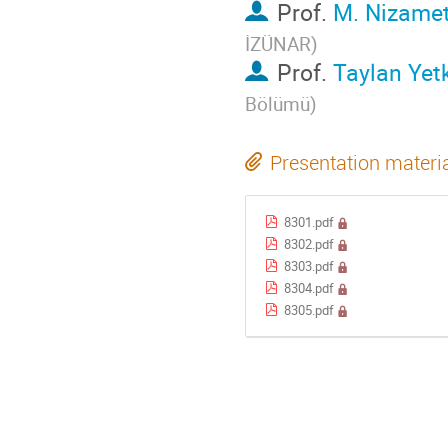
Prof.
M. Nizamet
İZÜNAR
)
Prof.
Taylan Yet
Bölümü
)
Presentation materi
8301.pdf
8302.pdf
8303.pdf
8304.pdf
8305.pdf