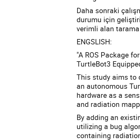
Daha sonraki çalış
durumu için gelişti
verimli alan tarama
ENGSLISH:
"A ROS Package fo
TurtleBot3 Equipped
This study aims to
an autonomous Turt
hardware as a senso
and radiation mapp
By adding an existin
utilizing a bug al
containing radiatio