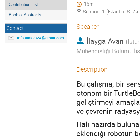
15m
Contribution List
Seminer 1 (Istanbul S. Za
Book of Abstracts
Speaker
Contact
infouakk2024@gmail.com
İlayga Avan
(
İsta
Mühendisliği Bölümü lis
Description
Bu çalışma, bir se
otonom bir TurtleBo
geliştirmeyi amaçla
ve çevrenin radyas
Hali hazırda bulun
eklendiği robotun 