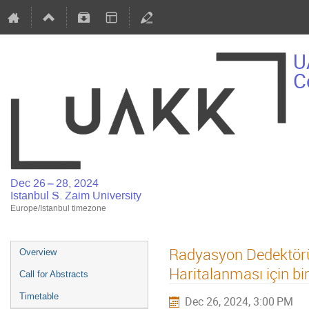
U
C
Dec 26 – 28, 2024
Istanbul S. Zaim University
Europe/Istanbul timezone
Radyasyon Dedektörü
Overview
Haritalanması için bi
Call for Abstracts
Timetable
Dec 26, 2024, 3:00 PM